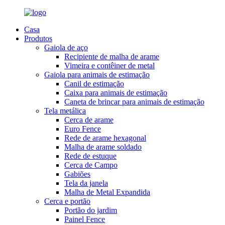
Casa
Produtos
Gaiola de aço
Recipiente de malha de arame
Vimeira e contêiner de metal
Gaiola para animais de estimação
Canil de estimação
Caixa para animais de estimação
Caneta de brincar para animais de estimação
Tela metálica
Cerca de arame
Euro Fence
Rede de arame hexagonal
Malha de arame soldado
Rede de estuque
Cerca de Campo
Gabiões
Tela da janela
Malha de Metal Expandida
Cerca e portão
Portão do jardim
Painel Fence