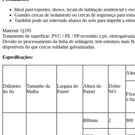
Ideal para esportes, shows, locais de habitação residencial e esc
Grandes cercas de isolamento ou cercas de segurança para estra
Também pode ser enterrado abaixo do solo para impedir a entrad
Material: Q195
Tratamento de superfície: PVC / PE / PP revestido a pó, eletrogalvan
Devido ao processamento da linha de soldagem, tem estrutura mais fi
disponíveis do que cercas soldadas galvanizadas.
Especificações:
Altu
Diâmetro
Tamanho da
Largura do
Altura do
Dobre
do fio
Malha
Painel
Painel
NO.
Fixa
o fu
800mm
2
900