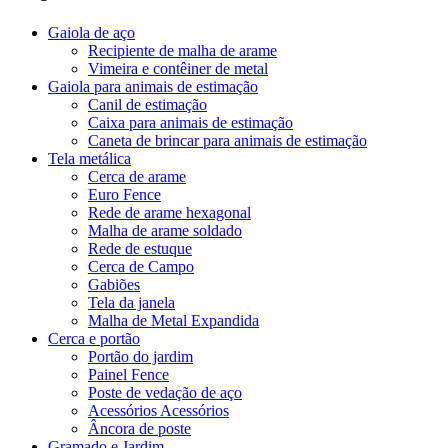
Gaiola de aço
Recipiente de malha de arame
Vimeira e contêiner de metal
Gaiola para animais de estimação
Canil de estimação
Caixa para animais de estimação
Caneta de brincar para animais de estimação
Tela metálica
Cerca de arame
Euro Fence
Rede de arame hexagonal
Malha de arame soldado
Rede de estuque
Cerca de Campo
Gabiões
Tela da janela
Malha de Metal Expandida
Cerca e portão
Portão do jardim
Painel Fence
Poste de vedação de aço
Acessórios Acessórios
Âncora de poste
Gramado e Jardim