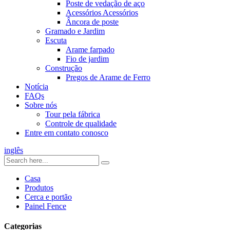
Poste de vedação de aço
Acessórios Acessórios
Âncora de poste
Gramado e Jardim
Escuta
Arame farpado
Fio de jardim
Construção
Pregos de Arame de Ferro
Notícia
FAQs
Sobre nós
Tour pela fábrica
Controle de qualidade
Entre em contato conosco
inglês
Casa
Produtos
Cerca e portão
Painel Fence
Categorias