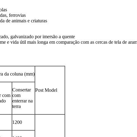
olas
das, ferrovias
a de animais e criaturas
izado, galvanizado por imersão a quente
rme e vida útil mais longa em comparação com as cercas de tela de ara
ra da coluna (mm)
Consertar
Post Model
r com
com
ndo
enterrar na
terra
1200