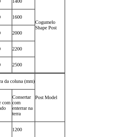
0
1400
0
1600
Cogumelo
Shape Post
0
2000
0
2200
0
2500
ra da coluna (mm)
Consertar
Post Model
r com
com
ndo
enterrar na
terra
1200