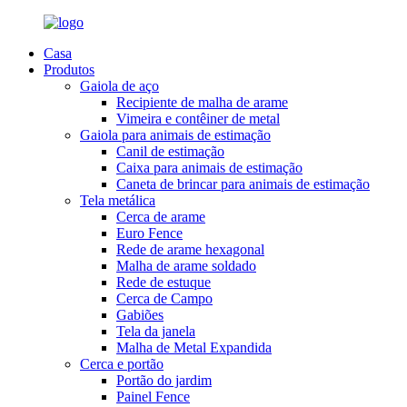
Casa
Produtos
Gaiola de aço
Recipiente de malha de arame
Vimeira e contêiner de metal
Gaiola para animais de estimação
Canil de estimação
Caixa para animais de estimação
Caneta de brincar para animais de estimação
Tela metálica
Cerca de arame
Euro Fence
Rede de arame hexagonal
Malha de arame soldado
Rede de estuque
Cerca de Campo
Gabiões
Tela da janela
Malha de Metal Expandida
Cerca e portão
Portão do jardim
Painel Fence