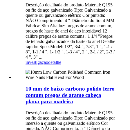
Descrição detalhada do produto Material: Q195
ou fio de aço galvanizado Tipo: Galvanizado a
quente ou galvanizado elétrico Cor pintada:
NÃO Comprimento: 4 ″ Diâmetro do fio: 4 MM
Fábrica: Sim Alta luz: pregos de arame comum,
pregos de haste de anel de aço inoxidável 12
calibre pregos de arame comuns , 1 1/4 "Pregos
de telhado galvanizados da haste do anel Detalhe
rápido: SpecsModel: 1/2", 3/4 ", 7/8", 1 ", 1-1 /
8", 1-1 / 4 ", 1- 1/2 ", 1-3 / 4", 2 ", 2-1 / 2", 2-3 /
4 ", 3" ...
investigação
detalhe
10 mm de baixo carbono polido ferro
comum pregos de arame cabeça
plana para madeira
Descrição detalhada do produto Material: Q195
ou fio de aço galvanizado Tipo: Galvanizado por
imersão a quente ou galvanizado elétrico Cor
pintada: NÃO Comprimento: 5 ″ Diâmetro do