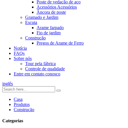
Poste de vedação de aço
Acessórios Acessórios
Âncora de poste
Gramado e Jardim
Escuta
Arame farpado
Fio de jardim
Construção
Pregos de Arame de Ferro
Notícia
FAQs
Sobre nós
Tour pela fábrica
Controle de qualidade
Entre em contato conosco
inglês
Casa
Produtos
Construção
Categorias