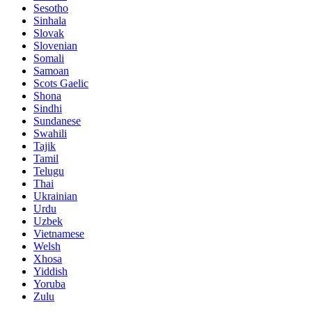
Sesotho
Sinhala
Slovak
Slovenian
Somali
Samoan
Scots Gaelic
Shona
Sindhi
Sundanese
Swahili
Tajik
Tamil
Telugu
Thai
Ukrainian
Urdu
Uzbek
Vietnamese
Welsh
Xhosa
Yiddish
Yoruba
Zulu