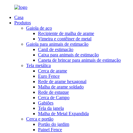
Casa
Produtos
Gaiola de aço
Recipiente de malha de arame
Vimeira e contêiner de metal
Gaiola para animais de estimação
Canil de estimação
Caixa para animais de estimação
Caneta de brincar para animais de estimação
Tela metálica
Cerca de arame
Euro Fence
Rede de arame hexagonal
Malha de arame soldado
Rede de estuque
Cerca de Campo
Gabiões
Tela da janela
Malha de Metal Expandida
Cerca e portão
Portão do jardim
Painel Fence