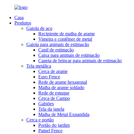
Casa
Produtos
Gaiola de aço
Recipiente de malha de arame
Vimeira e contêiner de metal
Gaiola para animais de estimação
Canil de estimação
Caixa para animais de estimação
Caneta de brincar para animais de estimação
Tela metálica
Cerca de arame
Euro Fence
Rede de arame hexagonal
Malha de arame soldado
Rede de estuque
Cerca de Campo
Gabiões
Tela da janela
Malha de Metal Expandida
Cerca e portão
Portão do jardim
Painel Fence