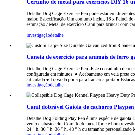
Cercinho de metal para exercícios DIY 16 un
Detalhe Dog Cage Exercise Pen pode estar em diferentes 
maior. Especificação Um conjunto inclui, 16 x Painel de 
estimação / Metal de exercício Canil para brincar com ca
...
investigação
detalhe
Caneta de exercício para animais de ferro 
Detalhe Dog Cage Exercise Pen -Este cercadinho de metal
configurada em minutos. ● Acabamento em veia preta com 
articulada ● Trava da porta para trancar a porta ● Estaca
investigação
detalhe
Canil dobrável Gaiola de cachorro Playpen C
Detalhe Dog Folding Play Pen é uma espécie de gaiola DI
vento e abastecido. Com fio de metal forte e bom revest
24 ″ h, 30 ″ h, 36 ″ h, 48 ″ h ou tamanho personalizado 
investigação
detalhe