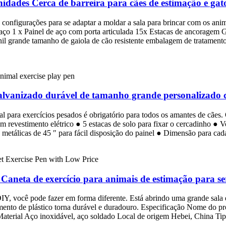
idades Cerca de barreira para cães de estimação e gat
configurações para se adaptar a moldar a sala para brincar com os ani
aço 1 x Painel de aço com porta articulada 15x Estacas de ancoragem Gai
nil grande tamanho de gaiola de cão resistente embalagem de tratamento 
galvanizado durável de tamanho grande personalizado 
 para exercícios pesados ​​é obrigatório para todos os amantes de cães
revestimento elétrico ● 5 estacas de solo para fixar o cercadinho ● V
s metálicas de 45 ″ para fácil disposição do painel ● Dimensão para cada
aneta de exercício para animais de estimação para ser
Y, você pode fazer em forma diferente. Está abrindo uma grande sala é 
imento de plástico torna durável e duradouro. Especificação Nome do p
Material Aço inoxidável, aço soldado Local de origem Hebei, China Tip