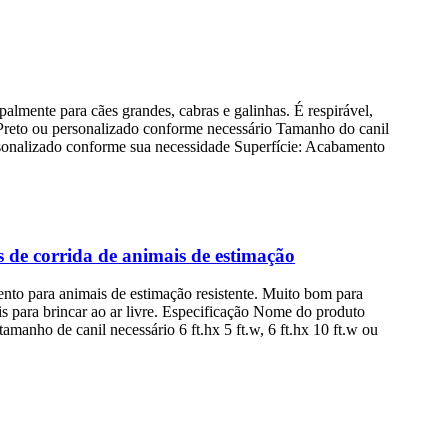
almente para cães grandes, cabras e galinhas. É respirável,
Preto ou personalizado conforme necessário Tamanho do canil
rsonalizado conforme sua necessidade Superfície: Acabamento
s de corrida de animais de estimação
ento para animais de estimação resistente. Muito bom para
ais para brincar ao ar livre. Especificação Nome do produto
manho de canil necessário 6 ft.hx 5 ft.w, 6 ft.hx 10 ft.w ou