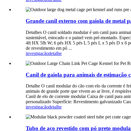
Grande canil externo com gaiola de metal p
Detalhes O canil soldado modular é um canil para animais
sustentável, estocado e o painel vem pré-montado. Espe
4ft HX 5fh W; 6 pés HX 5 pés L 5 pés L x 5 pés D x 6 p
de revestimento em pó ...
investigação
detalhe
Canil de gaiola para animais de estimação c
Detalhe O canil modular do cão com elo da corrente é fe
animais de grande porte que vivem ao ar livre, é respiráv
Canil de elo de corrente modular Caixa de canil para ani
personalizado Superfície: Revestimento galvanizado Caract
investigação
detalhe
Tubo de aço revestido com pó preto modular