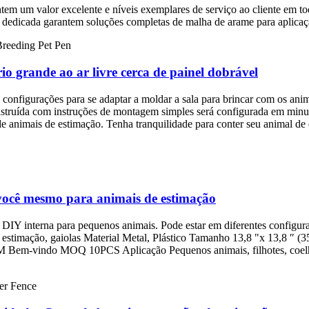
em um valor excelente e níveis exemplares de serviço ao cliente em to
pe dedicada garantem soluções completas de malha de arame para aplicaç
o grande ao ar livre cerca de painel dobrável
onfigurações para se adaptar a moldar a sala para brincar com os animai
nstruída com instruções de montagem simples será configurada em minu
 de animais de estimação. Tenha tranquilidade para conter seu animal de
 você mesmo para animais de estimação
 DIY interna para pequenos animais. Pode estar em diferentes configura
 estimação, gaiolas Material Metal, Plástico Tamanho 13,8 "x 13,8 ″ (
Bem-vindo MOQ 10PCS Aplicação Pequenos animais, filhotes, coelhos, 