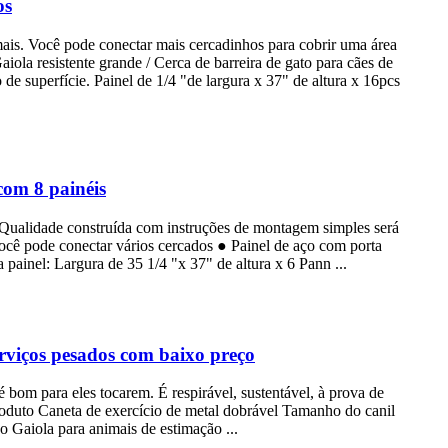
os
mais. Você pode conectar mais cercadinhos para cobrir uma área
ola resistente grande / Cerca de barreira de gato para cães de
de superfície. Painel de 1/4 "de largura x 37" de altura x 16pcs
com 8 painéis
. Qualidade construída com instruções de montagem simples será
ocê pode conectar vários cercados ● Painel de aço com porta
 painel: Largura de 35 1/4 "x 37" de altura x 6 Pann ...
viços pesados ​​com baixo preço
bom para eles tocarem. É respirável, sustentável, à prova de
roduto Caneta de exercício de metal dobrável Tamanho do canil
o Gaiola para animais de estimação ...