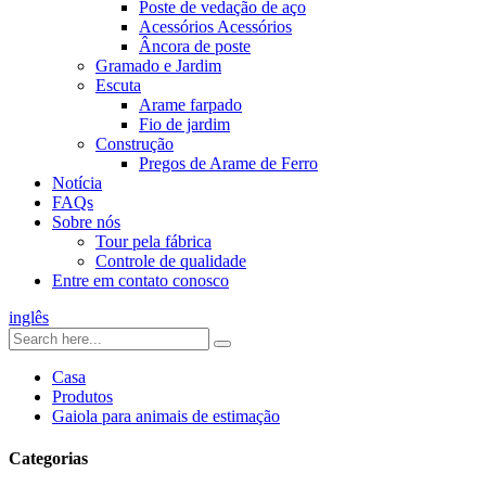
Poste de vedação de aço
Acessórios Acessórios
Âncora de poste
Gramado e Jardim
Escuta
Arame farpado
Fio de jardim
Construção
Pregos de Arame de Ferro
Notícia
FAQs
Sobre nós
Tour pela fábrica
Controle de qualidade
Entre em contato conosco
inglês
Casa
Produtos
Gaiola para animais de estimação
Categorias