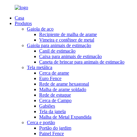
Casa
Produtos
Gaiola de aço
Recipiente de malha de arame
Vimeira e contêiner de metal
Gaiola para animais de estimação
Canil de estimação
Caixa para animais de estimação
Caneta de brincar para animais de estimação
Tela metálica
Cerca de arame
Euro Fence
Rede de arame hexagonal
Malha de arame soldado
Rede de estuque
Cerca de Campo
Gabiões
Tela da janela
Malha de Metal Expandida
Cerca e portão
Portão do jardim
Painel Fence