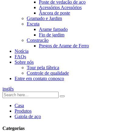
Poste de vedação de aço
Acessórios Acessórios
Âncora de poste
Gramado e Jardim
Escuta
Arame farpado
Fio de jardim
Construção
Pregos de Arame de Ferro
Notícia
FAQs
Sobre nós
Tour pela fábrica
Controle de qualidade
Entre em contato conosco
inglês
Casa
Produtos
Gaiola de aço
Categorias