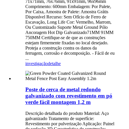
71x71mm, 76x76mm, 91x91mm, 96x96mm
Comprimento: 600mm Embalagem: Por Palete,
Por Caixa, Amostra de Palete: Amostra Grátis
Disponível Recurso: Sem Ofício de Ferro de
Escavação, Long Life Cor: Vermelho, Marrom,
Ou Customizado Suporte Metal Ground Pólo
Ancoragem Hot Dip Galvanizado71MM 91MM
750MM Certifique-se de que as construções
estejam firmemente fixadas no local desejado.
Proteja a construção contra os danos da
ferrugem, corrosão e decomposição. - Fácil de eu
...
investigação
detalhe
Poste de cerca de metal redondo
galvanizado com revestimento em pó
verde fácil montagem 1,2 m
Descrição detalhada do produto Material: Aço
galvanizado Tratamento de superfície:
Revestimento por pulverização Aplicação: Painel
de vedação 3D Característica de construção: