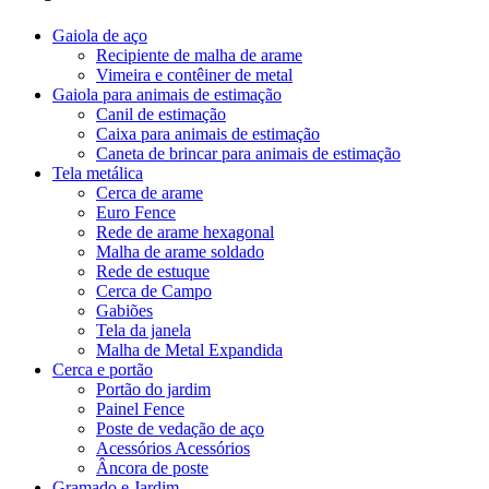
Gaiola de aço
Recipiente de malha de arame
Vimeira e contêiner de metal
Gaiola para animais de estimação
Canil de estimação
Caixa para animais de estimação
Caneta de brincar para animais de estimação
Tela metálica
Cerca de arame
Euro Fence
Rede de arame hexagonal
Malha de arame soldado
Rede de estuque
Cerca de Campo
Gabiões
Tela da janela
Malha de Metal Expandida
Cerca e portão
Portão do jardim
Painel Fence
Poste de vedação de aço
Acessórios Acessórios
Âncora de poste
Gramado e Jardim