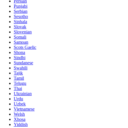
Persian
Punjabi
Serbian
Sesotho
Sinhala
Slovak
Slovenian
Somali
Samoan
Scots Gaelic
Shona
Sindhi
Sundanese
Swahili
Tajik
Tamil
Telugu
Thai
Ukrainian
Urdu
Uzbek
Vietnamese
Welsh
Xhosa
Yiddish