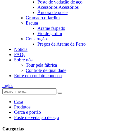
Poste de vedação de aço
Acessórios Acessórios
Âncora de poste
Gramado e Jardim
Escuta
Arame farpado
Fio de jardim
Construção
Pregos de Arame de Ferro
Notícia
FAQs
Sobre nós
Tour pela fábrica
Controle de qualidade
Entre em contato conosco
inglês
Casa
Produtos
Cerca e portão
Poste de vedação de aço
Categorias