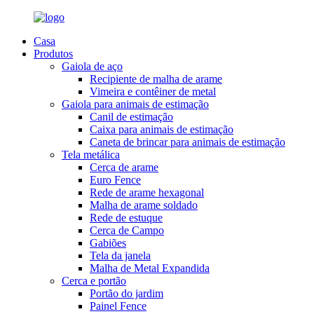
Casa
Produtos
Gaiola de aço
Recipiente de malha de arame
Vimeira e contêiner de metal
Gaiola para animais de estimação
Canil de estimação
Caixa para animais de estimação
Caneta de brincar para animais de estimação
Tela metálica
Cerca de arame
Euro Fence
Rede de arame hexagonal
Malha de arame soldado
Rede de estuque
Cerca de Campo
Gabiões
Tela da janela
Malha de Metal Expandida
Cerca e portão
Portão do jardim
Painel Fence