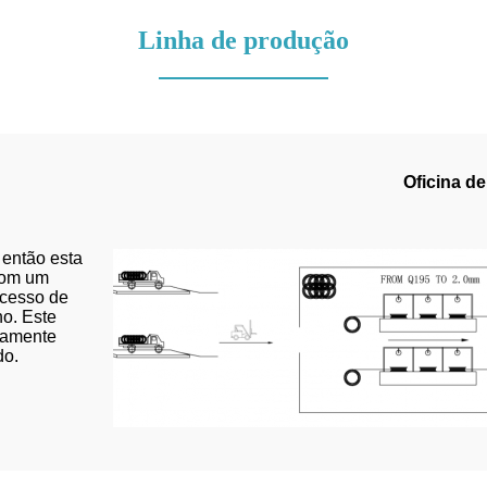
Linha de produção
Oficina d
então esta
com um
ocesso de
o. Este
vamente
do.