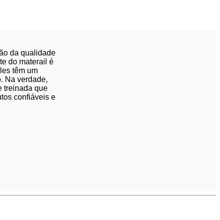
ão da qualidade
te do materail é
eles têm um
o. Na verdade,
 treinada que
os confiáveis ​​e