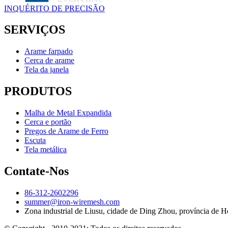
INQUÉRITO DE PRECISÃO
SERVIÇOS
Arame farpado
Cerca de arame
Tela da janela
PRODUTOS
Malha de Metal Expandida
Cerca e portão
Pregos de Arame de Ferro
Escuta
Tela metálica
Contate-Nos
86-312-2602296
summer@iron-wiremesh.com
Zona industrial de Liusu, cidade de Ding Zhou, província de H