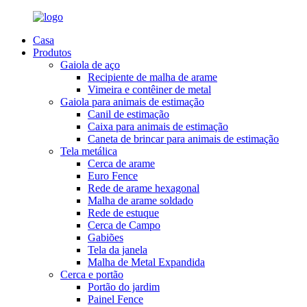
Casa
Produtos
Gaiola de aço
Recipiente de malha de arame
Vimeira e contêiner de metal
Gaiola para animais de estimação
Canil de estimação
Caixa para animais de estimação
Caneta de brincar para animais de estimação
Tela metálica
Cerca de arame
Euro Fence
Rede de arame hexagonal
Malha de arame soldado
Rede de estuque
Cerca de Campo
Gabiões
Tela da janela
Malha de Metal Expandida
Cerca e portão
Portão do jardim
Painel Fence