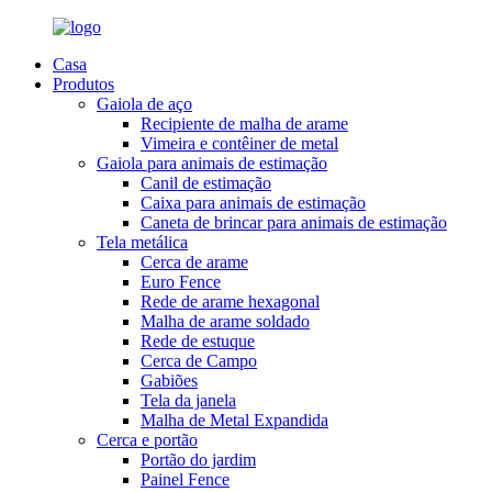
Casa
Produtos
Gaiola de aço
Recipiente de malha de arame
Vimeira e contêiner de metal
Gaiola para animais de estimação
Canil de estimação
Caixa para animais de estimação
Caneta de brincar para animais de estimação
Tela metálica
Cerca de arame
Euro Fence
Rede de arame hexagonal
Malha de arame soldado
Rede de estuque
Cerca de Campo
Gabiões
Tela da janela
Malha de Metal Expandida
Cerca e portão
Portão do jardim
Painel Fence