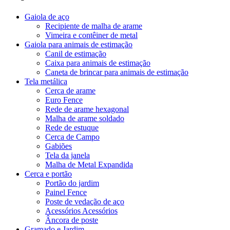
Gaiola de aço
Recipiente de malha de arame
Vimeira e contêiner de metal
Gaiola para animais de estimação
Canil de estimação
Caixa para animais de estimação
Caneta de brincar para animais de estimação
Tela metálica
Cerca de arame
Euro Fence
Rede de arame hexagonal
Malha de arame soldado
Rede de estuque
Cerca de Campo
Gabiões
Tela da janela
Malha de Metal Expandida
Cerca e portão
Portão do jardim
Painel Fence
Poste de vedação de aço
Acessórios Acessórios
Âncora de poste
Gramado e Jardim