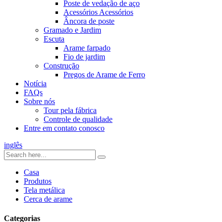
Poste de vedação de aço
Acessórios Acessórios
Âncora de poste
Gramado e Jardim
Escuta
Arame farpado
Fio de jardim
Construção
Pregos de Arame de Ferro
Notícia
FAQs
Sobre nós
Tour pela fábrica
Controle de qualidade
Entre em contato conosco
inglês
Casa
Produtos
Tela metálica
Cerca de arame
Categorias