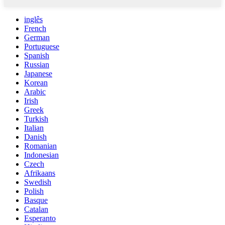
inglês
French
German
Portuguese
Spanish
Russian
Japanese
Korean
Arabic
Irish
Greek
Turkish
Italian
Danish
Romanian
Indonesian
Czech
Afrikaans
Swedish
Polish
Basque
Catalan
Esperanto