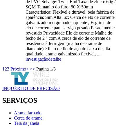
de PVC Selvage: Twist End Taxa de zinco: 60g /
SQM Tamanho do furo: 50 X 50mm
Característica: Flexível e durável, bela fábrica de
aparência: Sim Alta luz: Cerca de elo de corrente
galvanizado mergulhado a quente , Esgrima de
elo de corrente para serviço pesado Pesadamente
revestido Privacidade Elo de corrente Malha de
fecho de 2 '' com A cerca de elo de corrente de
resistência à ferrugem (malha de arame de
diamante) é feito de fio de aço de caixa de alta
qualidade, arame galvanizado flexível, ...
investigação
detalhe
1
2
3
Próximo>
>>
Página 1/3
INQUÉRITO DE PRECISÃO
SERVIÇOS
Arame farpado
Cerca de arame
Tela da janela