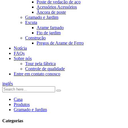
Poste de vedação de aço
Acessórios Acessórios
Âncora de poste
Gramado e Jardim
Escuta
Arame farpado
Fio de jardim
Construção
Pregos de Arame de Ferro
Notícia
FAQs
Sobre nós
Tour pela fábrica
Controle de qualidade
Entre em contato conosco
inglês
Casa
Produtos
Gramado e Jardim
Categorias