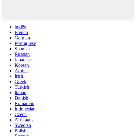
inglês
French
German
Portuguese
Spanish
Russian
Japanese
Korean
Arabic
Irish
Greek
Turkish
Italian
Danish
Romanian
Indonesian
Czech
Afrikaans
Swedish
Polish