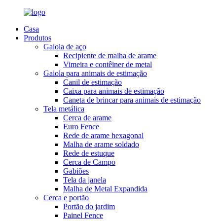
Casa
Produtos
Gaiola de aço
Recipiente de malha de arame
Vimeira e contêiner de metal
Gaiola para animais de estimação
Canil de estimação
Caixa para animais de estimação
Caneta de brincar para animais de estimação
Tela metálica
Cerca de arame
Euro Fence
Rede de arame hexagonal
Malha de arame soldado
Rede de estuque
Cerca de Campo
Gabiões
Tela da janela
Malha de Metal Expandida
Cerca e portão
Portão do jardim
Painel Fence