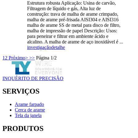
Estrutura robusta Aplicação: Usina de carvão,
Filtragem de líquido e gás, Alta luz de
construção: trava de malha de arame crimpado,
malha de arame pré-frisada AISI304 e AISI316
malha de arame SS de metal para disco de filtro,
malha de impressão de papel Descrição: Usos:
para peneirar e filtrar em ambiente ácido e
alcalino. A malha de arame de aço inoxidável é ...
investigação
detalhe
1
2
Próximo>
>>
Página 1/2
INQUÉRITO DE PRECISÃO
SERVIÇOS
Arame farpado
Cerca de arame
Tela da janela
PRODUTOS