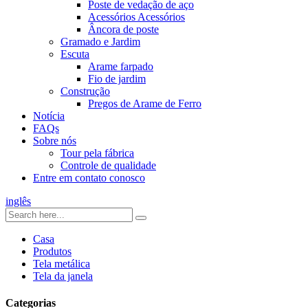
Poste de vedação de aço
Acessórios Acessórios
Âncora de poste
Gramado e Jardim
Escuta
Arame farpado
Fio de jardim
Construção
Pregos de Arame de Ferro
Notícia
FAQs
Sobre nós
Tour pela fábrica
Controle de qualidade
Entre em contato conosco
inglês
Casa
Produtos
Tela metálica
Tela da janela
Categorias