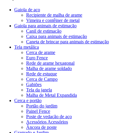
Gaiola de aço
Recipiente de malha de arame
Vimeira e contêiner de metal
Gaiola para animais de estimação
Canil de estimação
Caixa para animais de estimação
Caneta de brincar para animais de estimação
Tela metálica
Cerca de arame
Euro Fence
Rede de arame hexagonal
Malha de arame soldado
Rede de estuque
Cerca de Campo
Gabiões
Tela da janela
Malha de Metal Expandida
Cerca e portão
Portão do jardim
Painel Fence
Poste de vedação de aço
Acessórios Acessórios
Âncora de poste
Gramado e Jardim