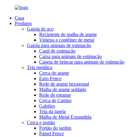
Casa
Produtos
Gaiola de aço
Recipiente de malha de arame
Vimeira e contêiner de metal
Gaiola para animais de estimação
Canil de estimação
Caixa para animais de estimação
Caneta de brincar para animais de estimação
Tela metálica
Cerca de arame
Euro Fence
Rede de arame hexagonal
Malha de arame soldado
Rede de estuque
Cerca de Campo
Gabiões
Tela da janela
Malha de Metal Expandida
Cerca e portão
Portão do jardim
Painel Fence