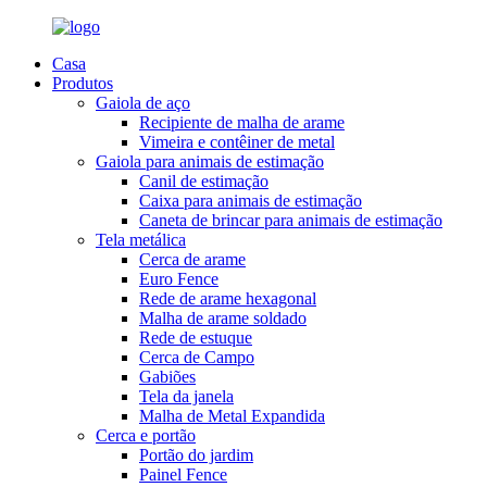
Casa
Produtos
Gaiola de aço
Recipiente de malha de arame
Vimeira e contêiner de metal
Gaiola para animais de estimação
Canil de estimação
Caixa para animais de estimação
Caneta de brincar para animais de estimação
Tela metálica
Cerca de arame
Euro Fence
Rede de arame hexagonal
Malha de arame soldado
Rede de estuque
Cerca de Campo
Gabiões
Tela da janela
Malha de Metal Expandida
Cerca e portão
Portão do jardim
Painel Fence