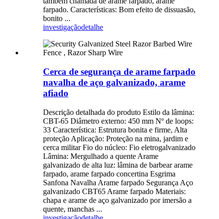
também chamada de arame farpado, arame
farpado. Características: Bom efeito de dissuasão,
bonito ...
investigação
detalhe
Cerca de segurança de arame farpado
navalha de aço galvanizado, arame
afiado
Descrição detalhada do produto Estilo da lâmina:
CBT-65 Diâmetro externo: 450 mm Nº de loops:
33 Característica: Estrutura bonita e firme, Alta
proteção Aplicação: Proteção na mina, jardim e
cerca militar Fio do núcleo: Fio eletrogalvanizado
Lâmina: Mergulhado a quente Arame
galvanizado de alta luz: lâmina de barbear arame
farpado, arame farpado concertina Esgrima
Sanfona Navalha Arame farpado Segurança Aço
galvanizado CBT65 Arame farpado Materiais:
chapa e arame de aço galvanizado por imersão a
quente, manchas ...
investigação
detalhe