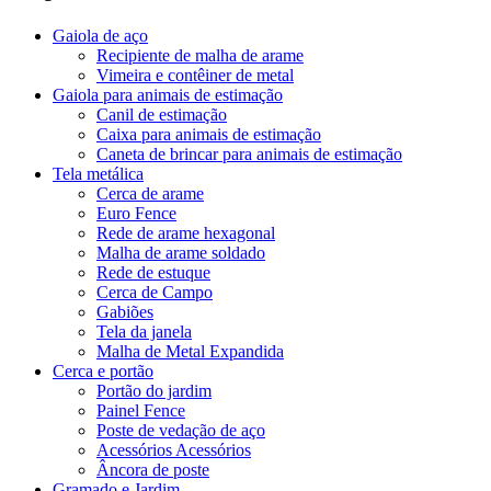
Gaiola de aço
Recipiente de malha de arame
Vimeira e contêiner de metal
Gaiola para animais de estimação
Canil de estimação
Caixa para animais de estimação
Caneta de brincar para animais de estimação
Tela metálica
Cerca de arame
Euro Fence
Rede de arame hexagonal
Malha de arame soldado
Rede de estuque
Cerca de Campo
Gabiões
Tela da janela
Malha de Metal Expandida
Cerca e portão
Portão do jardim
Painel Fence
Poste de vedação de aço
Acessórios Acessórios
Âncora de poste
Gramado e Jardim