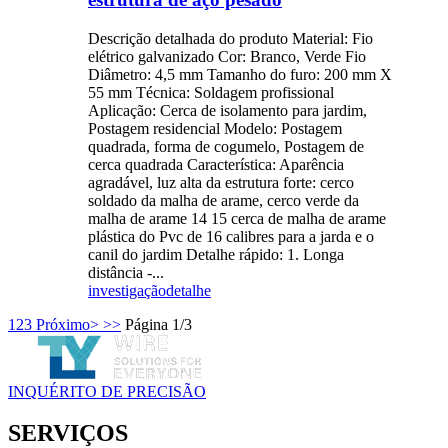
Descrição detalhada do produto Material: Fio
elétrico galvanizado Cor: Branco, Verde Fio
Diâmetro: 4,5 mm Tamanho do furo: 200 mm X
55 mm Técnica: Soldagem profissional
Aplicação: Cerca de isolamento para jardim,
Postagem residencial Modelo: Postagem
quadrada, forma de cogumelo, Postagem de
cerca quadrada Característica: Aparência
agradável, luz alta da estrutura forte: cerco
soldado da malha de arame, cerco verde da
malha de arame 14 15 cerca de malha de arame
plástica do Pvc de 16 calibres para a jarda e o
canil do jardim Detalhe rápido: 1. Longa
distância -...
investigação
detalhe
1
2
3
Próximo>
>>
Página 1/3
INQUÉRITO DE PRECISÃO
SERVIÇOS