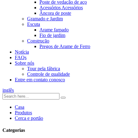
Poste de vedação de aço
Acessórios Acessórios
Âncora de poste
Gramado e Jardim
Escuta
Arame farpado
Fio de jardim
Construção
Pregos de Arame de Ferro
Notícia
FAQs
Sobre nós
Tour pela fábrica
Controle de qualidade
Entre em contato conosco
inglês
Casa
Produtos
Cerca e portão
Categorias