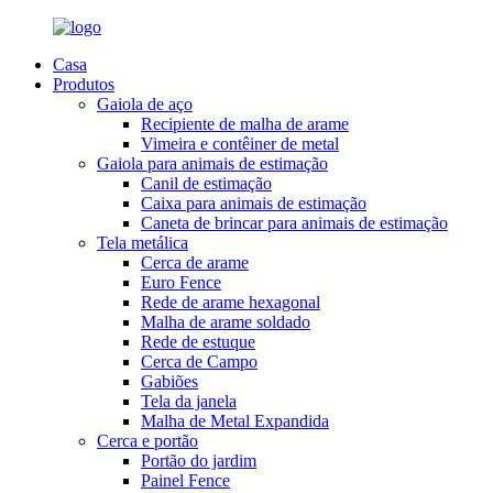
Casa
Produtos
Gaiola de aço
Recipiente de malha de arame
Vimeira e contêiner de metal
Gaiola para animais de estimação
Canil de estimação
Caixa para animais de estimação
Caneta de brincar para animais de estimação
Tela metálica
Cerca de arame
Euro Fence
Rede de arame hexagonal
Malha de arame soldado
Rede de estuque
Cerca de Campo
Gabiões
Tela da janela
Malha de Metal Expandida
Cerca e portão
Portão do jardim
Painel Fence