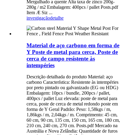
Mergulhado a quente Alta taxa de zinco 200g-
280g / m2 Embalagem: 400pcs / pallet Posts.pdf
Item Æ Siz ...
investigação
detalhe
Material de aço carbono em forma de
Y Poste de metal para cerca, Poste de
cerca de campo resistente às
intempéries
Descrição detalhada do produto Material: aço
carbono Característica: Resistente às intempéries
por preto pintado ou galvanizado (EG ou HDG)
Embalagem: 10pcs / bundle, 200pcs / pallet,
400pcs / pallet Luz elevada: poste de metal para
cerca, poste de cerca de metal redondo poste em
forma de Y Geral Padrão: Peso: 1,58kgs / m,
1,86kgs / m, 2,04kgs / m. Comprimento: 45 cm,
60 cm, 90 cm, 135 cm, 150 cm, 165 cm, 180 cm,
210 cm, 240 cm, 270 cm. Posts.pdf Mercado na
Austrália e Nova Zelândia: Quantidade de furos