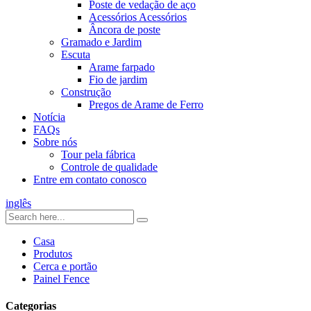
Poste de vedação de aço
Acessórios Acessórios
Âncora de poste
Gramado e Jardim
Escuta
Arame farpado
Fio de jardim
Construção
Pregos de Arame de Ferro
Notícia
FAQs
Sobre nós
Tour pela fábrica
Controle de qualidade
Entre em contato conosco
inglês
Casa
Produtos
Cerca e portão
Painel Fence
Categorias