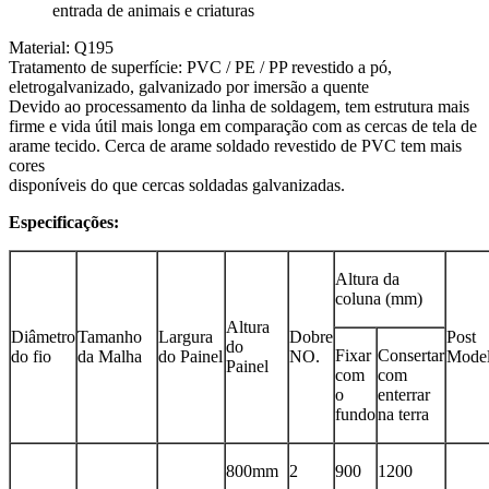
entrada de animais e criaturas
Material: Q195
Tratamento de superfície: PVC / PE / PP revestido a pó,
eletrogalvanizado, galvanizado por imersão a quente
Devido ao processamento da linha de soldagem, tem estrutura mais
firme e vida útil mais longa em comparação com as cercas de tela de
arame tecido. Cerca de arame soldado revestido de PVC tem mais
cores
disponíveis do que cercas soldadas galvanizadas.
Especificações:
Altura da
coluna (mm)
Altura
Diâmetro
Tamanho
Largura
Dobre
Post
do
Fixar
Consertar
do fio
da Malha
do Painel
NO.
Mode
Painel
com
com
o
enterrar
fundo
na terra
800mm
2
900
1200