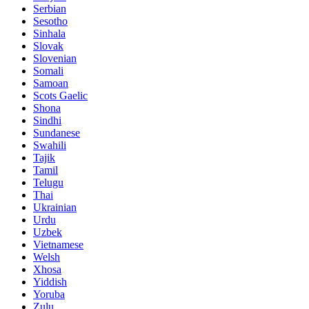
Serbian
Sesotho
Sinhala
Slovak
Slovenian
Somali
Samoan
Scots Gaelic
Shona
Sindhi
Sundanese
Swahili
Tajik
Tamil
Telugu
Thai
Ukrainian
Urdu
Uzbek
Vietnamese
Welsh
Xhosa
Yiddish
Yoruba
Zulu