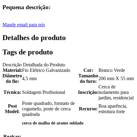
Pequena descrição:
Mande email para nós
Detalhes do produto
Tags de produto
Descrição Detalhada do Produto
Material:
Fio Elétrico Galvanizado
Cor:
Branco Verde
Diâmetro
Tamanho
4,5 mm
200 mm X 55 mm
do fio:
do furo:
Cerca de
Técnica:
Soldagem Profissional
Inscrição:
isolamento para
jardim, residencial
Poste quadrado, formato de
Post
Boa aparência,
cogumelo, poste de cerca
Recurso:
Model:
estrutura forte
quadrada
cerca de malha de arame soldado
Realçar:
,