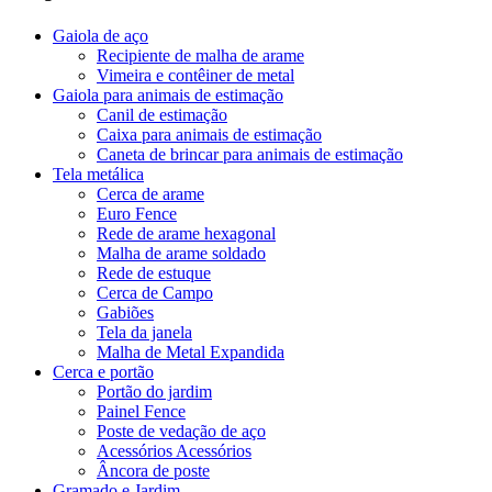
Gaiola de aço
Recipiente de malha de arame
Vimeira e contêiner de metal
Gaiola para animais de estimação
Canil de estimação
Caixa para animais de estimação
Caneta de brincar para animais de estimação
Tela metálica
Cerca de arame
Euro Fence
Rede de arame hexagonal
Malha de arame soldado
Rede de estuque
Cerca de Campo
Gabiões
Tela da janela
Malha de Metal Expandida
Cerca e portão
Portão do jardim
Painel Fence
Poste de vedação de aço
Acessórios Acessórios
Âncora de poste
Gramado e Jardim