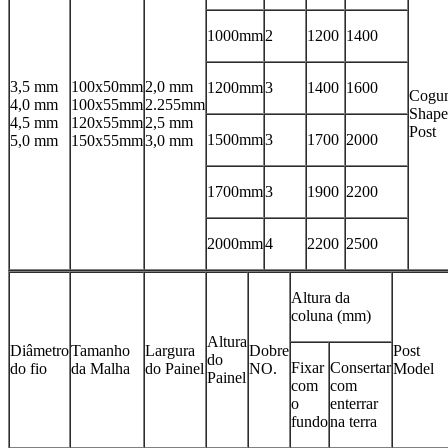
1000mm
2
1200
1400
3,5 mm
100x50mm
2,0 mm
1200mm
3
1400
1600
Cogu
4,0 mm
100x55mm
2.255mm
Shape
4,5 mm
120x55mm
2,5 mm
Post
1500mm
3
1700
2000
5,0 mm
150x55mm
3,0 mm
1700mm
3
1900
2200
2000mm
4
2200
2500
Altura da
coluna (mm)
Altura
Diâmetro
Tamanho
Largura
Dobre
Post
do
Fixar
Consertar
do fio
da Malha
do Painel
NO.
Model
Painel
com
com
o
enterrar
fundo
na terra