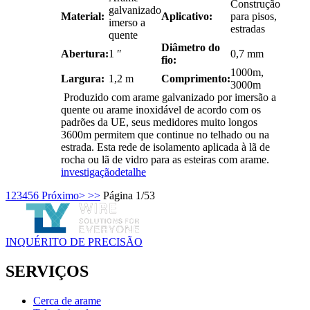
Construção
galvanizado
Material:
Aplicativo:
para pisos,
imerso a
estradas
quente
Diâmetro do
Abertura:
1 ″
0,7 mm
fio:
1000m,
Largura:
1,2 m
Comprimento:
3000m
Produzido com arame galvanizado por imersão a
quente ou arame inoxidável de acordo com os
padrões da UE, seus medidores muito longos
3600m permitem que continue no telhado ou na
estrada. Esta rede de isolamento aplicada à lã de
rocha ou lã de vidro para as esteiras com arame.
investigação
detalhe
1
2
3
4
5
6
Próximo>
>>
Página 1/53
INQUÉRITO DE PRECISÃO
SERVIÇOS
Cerca de arame