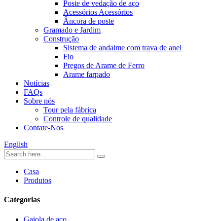
Poste de vedação de aço
Acessórios Acessórios
Âncora de poste
Gramado e Jardim
Construção
Sistema de andaime com trava de anel
Fio
Pregos de Arame de Ferro
Arame farpado
Notícias
FAQs
Sobre nós
Tour pela fábrica
Controle de qualidade
Contate-Nos
English
Casa
Produtos
Categorias
Gaiola de aço