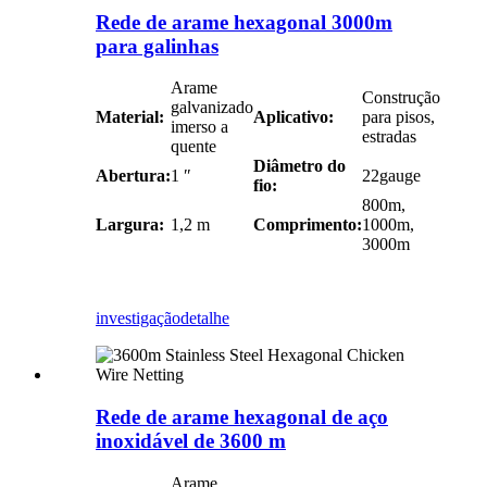
Rede de arame hexagonal 3000m
para galinhas
Arame
Construção
galvanizado
Material:
Aplicativo:
para pisos,
imerso a
estradas
quente
Diâmetro do
Abertura:
1 ″
22gauge
fio:
800m,
Largura:
1,2 m
Comprimento:
1000m,
3000m
investigação
detalhe
Rede de arame hexagonal de aço
inoxidável de 3600 m
Arame