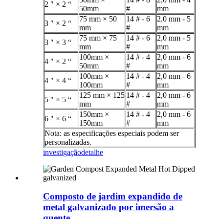
2 ″ × 2 “
50mm
#
mm
75 mm × 50
14 # - 6
2,0 mm - 5
3 ″ × 2 “
mm
#
mm
75 mm × 75
14 # - 6
2,0 mm - 5
3 ″ × 3 “
mm
#
mm
100mm ×
14 # - 4
2,0 mm - 6
4 ″ × 2 “
50mm
#
mm
100mm ×
14 # - 4
2,0 mm - 6
4 ″ × 4 “
100mm
#
mm
125 mm × 125
14 # - 4
2,0 mm - 6
5 ″ × 5 “
mm
#
mm
150mm ×
14 # - 4
2,0 mm - 6
6 ″ × 6 “
150mm
#
mm
Nota: as especificações especiais podem ser
personalizadas.
investigação
detalhe
Composto de jardim expandido de
metal galvanizado por imersão a
quente