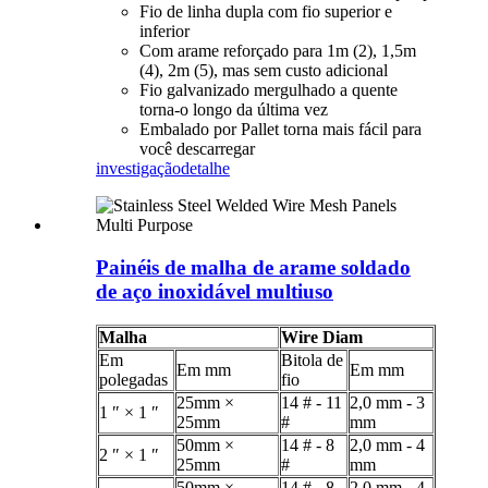
Fio de linha dupla com fio superior e
inferior
Com arame reforçado para 1m (2), 1,5m
(4), 2m (5), mas sem custo adicional
Fio galvanizado mergulhado a quente
torna-o longo da última vez
Embalado por Pallet torna mais fácil para
você descarregar
investigação
detalhe
Painéis de malha de arame soldado
de aço inoxidável multiuso
Malha
Wire Diam
Em
Bitola de
Em mm
Em mm
polegadas
fio
25mm ×
14 # - 11
2,0 mm - 3
1 ″ × 1 ″
25mm
#
mm
50mm ×
14 # - 8
2,0 mm - 4
2 ″ × 1 ″
25mm
#
mm
50mm ×
14 # - 8
2,0 mm - 4