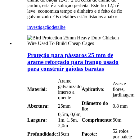
jardim, esta é a solução perfeita. Este fio 12,5 é
leve, economiza tempo e dinheiro e é feito de fio
galvanizado. Os detalhes estão listados abaixo.
investigação
detalhe
Proteção para pássaros 25 mm de
arame reforçado para frango usado
para construir gaiolas baratas
Arame
Aves e
galvanizado
Material:
Aplicativo:
flores,
imerso a
jardinagem
quente
Diâmetro do
Abertura:
25mm
0,8 mm
fio:
0,5m, 0,6m,
Largura:
1m, 1,5m,
Comprimento:
50m
2,0m
52 rolos
Profundidade:
15cm
Pacote:
por palete