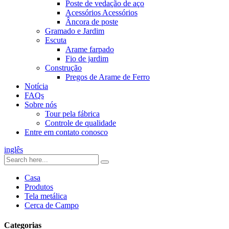
Poste de vedação de aço
Acessórios Acessórios
Âncora de poste
Gramado e Jardim
Escuta
Arame farpado
Fio de jardim
Construção
Pregos de Arame de Ferro
Notícia
FAQs
Sobre nós
Tour pela fábrica
Controle de qualidade
Entre em contato conosco
inglês
Casa
Produtos
Tela metálica
Cerca de Campo
Categorias