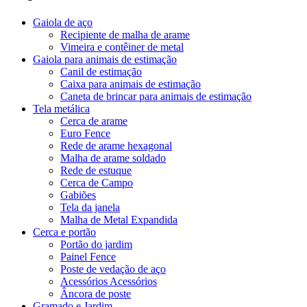
Gaiola de aço
Recipiente de malha de arame
Vimeira e contêiner de metal
Gaiola para animais de estimação
Canil de estimação
Caixa para animais de estimação
Caneta de brincar para animais de estimação
Tela metálica
Cerca de arame
Euro Fence
Rede de arame hexagonal
Malha de arame soldado
Rede de estuque
Cerca de Campo
Gabiões
Tela da janela
Malha de Metal Expandida
Cerca e portão
Portão do jardim
Painel Fence
Poste de vedação de aço
Acessórios Acessórios
Âncora de poste
Gramado e Jardim