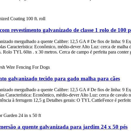
om revestimento galvanizado de classe 1 rolo de 100 p
vanizado mergulhado a quente Calibre: 12,5 GA # De fios de linha: 9 Es
ícolas Característica: Econômico, médio-dever Alto Luz: cerca de malha
. Rolo TYL 60in . x 30 metros. Cerca de campo é perfeita para conter g
nto galvanizado tecido para gado malha para cães
vanizado mergulhado a quente Calibre: 12,5 GA # De fios de linha: 9 Es
las Característica: Econômico, médio-dever Alto Luz: cerca de cavalo 
tência à ferrugem 12,5 g Detalhes gerais: O TYL CattleFence é perfeito
mersão a quente galvanizada para jardim 24 x 50 pés