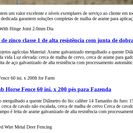
em um valor excelente e níveis exemplares de serviço ao cliente em to
pe dedicada garantem soluções completas de malha de arame para aplicaç
e zinco classe 1 de alta resistência com junta de dob
rojetos agrícolas Material: Arame galvanizado mergulhado a quente Di
da vida Luz elevada: cerca de malha de cervo, cerca de arame para ga
eita de aço galvanizado de alta resistência com processamento automáti
 Horse Fence 60 ini. x 200 pés para Fazenda
do mergulhado a quente Diâmetro do fio: calibre 14 Tamanho do furo: 1
: cerca de cavalo não escalada, cerca de malha de cervo Cerca de caval
ampo é feita de arame galvanizado de alta resistência com processamen