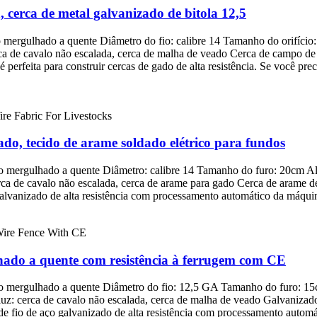
, cerca de metal galvanizado de bitola 12,5
o mergulhado a quente Diâmetro do fio: calibre 14 Tamanho do orifíci
cerca de cavalo não escalada, cerca de malha de veado Cerca de campo de
perfeita para construir cercas de gado de alta resistência. Se você pre
do, tecido de arame soldado elétrico para fundos
do mergulhado a quente Diâmetro: calibre 14 Tamanho do furo: 20cm Al
erca de cavalo não escalada, cerca de arame para gado Cerca de arame
 galvanizado de alta resistência com processamento automático da máqui
hado a quente com resistência à ferrugem com CE
do mergulhado a quente Diâmetro do fio: 12,5 GA Tamanho do furo: 15c
a luz: cerca de cavalo não escalada, cerca de malha de veado Galvaniza
 de fio de aço galvanizado de alta resistência com processamento auto