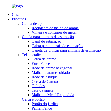
Casa
Produtos
Gaiola de aço
Recipiente de malha de arame
Vimeira e contêiner de metal
Gaiola para animais de estimação
Canil de estimação
Caixa para animais de estimação
Caneta de brincar para animais de estimação
Tela metálica
Cerca de arame
Euro Fence
Rede de arame hexagonal
Malha de arame soldado
Rede de estuque
Cerca de Campo
Gabiões
Tela da janela
Malha de Metal Expandida
Cerca e portão
Portão do jardim
Painel Fence