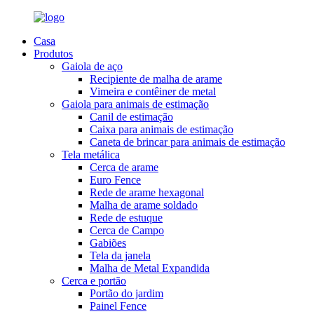
Casa
Produtos
Gaiola de aço
Recipiente de malha de arame
Vimeira e contêiner de metal
Gaiola para animais de estimação
Canil de estimação
Caixa para animais de estimação
Caneta de brincar para animais de estimação
Tela metálica
Cerca de arame
Euro Fence
Rede de arame hexagonal
Malha de arame soldado
Rede de estuque
Cerca de Campo
Gabiões
Tela da janela
Malha de Metal Expandida
Cerca e portão
Portão do jardim
Painel Fence