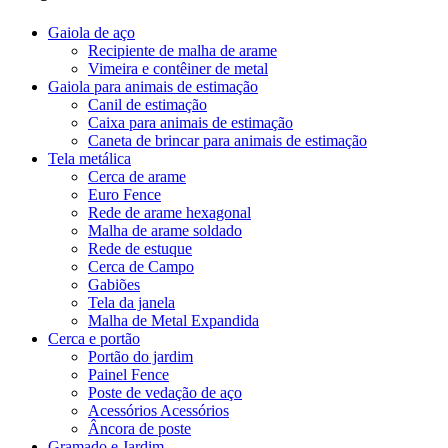
Gaiola de aço
Recipiente de malha de arame
Vimeira e contêiner de metal
Gaiola para animais de estimação
Canil de estimação
Caixa para animais de estimação
Caneta de brincar para animais de estimação
Tela metálica
Cerca de arame
Euro Fence
Rede de arame hexagonal
Malha de arame soldado
Rede de estuque
Cerca de Campo
Gabiões
Tela da janela
Malha de Metal Expandida
Cerca e portão
Portão do jardim
Painel Fence
Poste de vedação de aço
Acessórios Acessórios
Âncora de poste
Gramado e Jardim