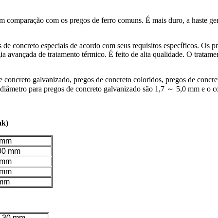
em comparação com os pregos de ferro comuns. É mais duro, a haste gera
e concreto especiais de acordo com seus requisitos específicos. Os p
 avançada de tratamento térmico. É feito de alta qualidade. O tratamen
 concreto galvanizado, pregos de concreto coloridos, pregos de concret
e diâmetro para pregos de concreto galvanizado são 1,7 ～ 5,0 mm e o
nk)
5 mm
100 mm
0 mm
0 mm
 mm
× 30 mm