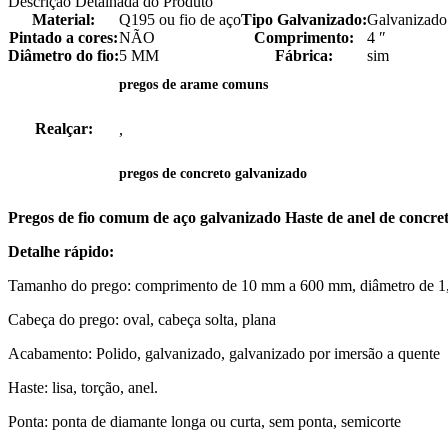
Descrição Detalhada do Produto
Material:
Q195 ou fio de aço
Tipo Galvanizado:
Galvanizado 
Pintado a cores:
NÃO
Comprimento:
4 ″
Diâmetro do fio:
5 MM
Fábrica:
sim
pregos de arame comuns
Realçar:
,
pregos de concreto galvanizado
Pregos de fio comum de aço galvanizado Haste de anel de concr
Detalhe rápido:
Tamanho do prego: comprimento de 10 mm a 600 mm, diâmetro de 1
Cabeça do prego: oval, cabeça solta, plana
Acabamento: Polido, galvanizado, galvanizado por imersão a quente
Haste: lisa, torção, anel.
Ponta: ponta de diamante longa ou curta, sem ponta, semicorte