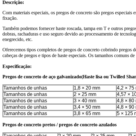
Descrição:
Com materiais especiais, os pregos de concreto são pregos especiais 
fixação.
Também podemos fornecer haste roscada, tampa em T e outros pregos d
dobras, rachaduras e uso seguro devido ao processamento de tecnologia
enegrecido, etc.
Oferecemos tipos completos de pregos de concreto cobrindo pregos de
cabeças de pregos e tipos de haste especiais. Os tamanhos comuns d
Especificação:
Pregos de concreto de aço galvanizado
(Haste lisa ou Twilled Sha
Tamanhos de unhas
1,8 × 20 mm
4,2 × 7
Tamanhos de unhas
2 × 25 mm
4,57 × 
Tamanhos de unhas
3 × 40 mm
4,8 × 8
Tamanhos de unhas
3,4 × 50 mm
4,8 × 9
Tamanhos de unhas
3,8 × 65 mm
5 × 125
Pregos de concreto pretos / pregos de concreto azulados
Tamanhos de unhas
2 × 20 mm
2 × 25 mm
2 