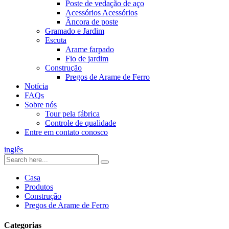
Poste de vedação de aço
Acessórios Acessórios
Âncora de poste
Gramado e Jardim
Escuta
Arame farpado
Fio de jardim
Construção
Pregos de Arame de Ferro
Notícia
FAQs
Sobre nós
Tour pela fábrica
Controle de qualidade
Entre em contato conosco
inglês
Casa
Produtos
Construção
Pregos de Arame de Ferro
Categorias