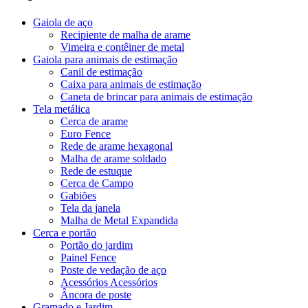
Gaiola de aço
Recipiente de malha de arame
Vimeira e contêiner de metal
Gaiola para animais de estimação
Canil de estimação
Caixa para animais de estimação
Caneta de brincar para animais de estimação
Tela metálica
Cerca de arame
Euro Fence
Rede de arame hexagonal
Malha de arame soldado
Rede de estuque
Cerca de Campo
Gabiões
Tela da janela
Malha de Metal Expandida
Cerca e portão
Portão do jardim
Painel Fence
Poste de vedação de aço
Acessórios Acessórios
Âncora de poste
Gramado e Jardim