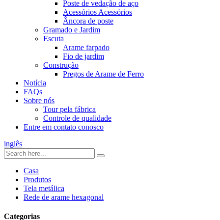
Poste de vedação de aço
Acessórios Acessórios
Âncora de poste
Gramado e Jardim
Escuta
Arame farpado
Fio de jardim
Construção
Pregos de Arame de Ferro
Notícia
FAQs
Sobre nós
Tour pela fábrica
Controle de qualidade
Entre em contato conosco
inglês
Casa
Produtos
Tela metálica
Rede de arame hexagonal
Categorias