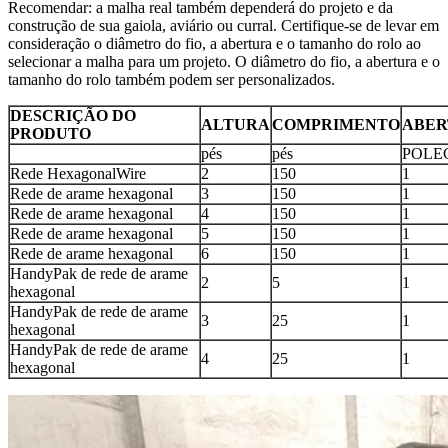
Recomendar: a malha real também dependerá do projeto e da
construção de sua gaiola, aviário ou curral. Certifique-se de levar em
consideração o diâmetro do fio, a abertura e o tamanho do rolo ao
selecionar a malha para um projeto. O diâmetro do fio, a abertura e o
tamanho do rolo também podem ser personalizados.
DESCRIÇÃO DO
ALTURA
COMPRIMENTO
ABER
PRODUTO
pés
pés
POLE
Rede HexagonalWire
2
150
1
Rede de arame hexagonal
3
150
1
Rede de arame hexagonal
4
150
1
Rede de arame hexagonal
5
150
1
Rede de arame hexagonal
6
150
1
HandyPak de rede de arame
2
5
1
hexagonal
HandyPak de rede de arame
3
25
1
hexagonal
HandyPak de rede de arame
4
25
1
hexagonal