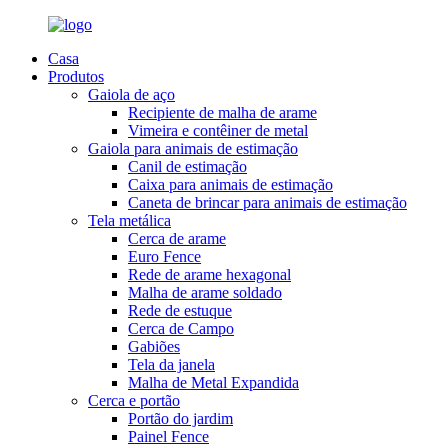
Casa
Produtos
Gaiola de aço
Recipiente de malha de arame
Vimeira e contêiner de metal
Gaiola para animais de estimação
Canil de estimação
Caixa para animais de estimação
Caneta de brincar para animais de estimação
Tela metálica
Cerca de arame
Euro Fence
Rede de arame hexagonal
Malha de arame soldado
Rede de estuque
Cerca de Campo
Gabiões
Tela da janela
Malha de Metal Expandida
Cerca e portão
Portão do jardim
Painel Fence