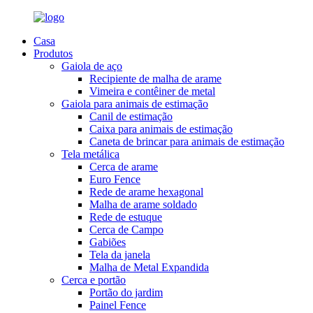
Casa
Produtos
Gaiola de aço
Recipiente de malha de arame
Vimeira e contêiner de metal
Gaiola para animais de estimação
Canil de estimação
Caixa para animais de estimação
Caneta de brincar para animais de estimação
Tela metálica
Cerca de arame
Euro Fence
Rede de arame hexagonal
Malha de arame soldado
Rede de estuque
Cerca de Campo
Gabiões
Tela da janela
Malha de Metal Expandida
Cerca e portão
Portão do jardim
Painel Fence