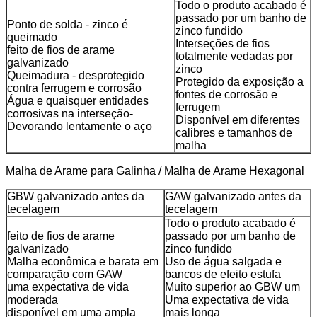
Todo o produto acabado é
passado por um banho de
Ponto de solda - zinco é
zinco fundido
queimado
Interseções de fios
feito de fios de arame
totalmente vedadas por
galvanizado
zinco
Queimadura - desprotegido
Protegido da exposição a
contra ferrugem e corrosão
fontes de corrosão e
Água e quaisquer entidades
ferrugem
corrosivas na interseção-
Disponível em diferentes
Devorando lentamente o aço
calibres e tamanhos de
malha
Malha de Arame para Galinha / Malha de Arame Hexagonal
GBW galvanizado antes da
GAW galvanizado antes da
tecelagem
tecelagem
Todo o produto acabado é
feito de fios de arame
passado por um banho de
galvanizado
zinco fundido
Malha econômica e barata em
Uso de água salgada e
comparação com GAW
bancos de efeito estufa
uma expectativa de vida
Muito superior ao GBW um
moderada
Uma expectativa de vida
disponível em uma ampla
mais longa