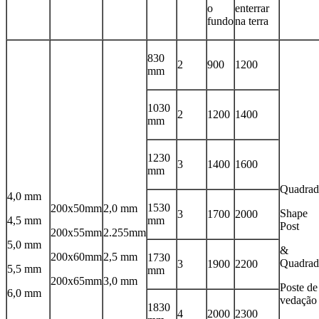
o
enterrar
fundo
na terra
830
2
900
1200
mm
1030
2
1200
1400
mm
1230
3
1400
1600
mm
Quadra
4,0 mm
1530
200x50mm
2,0 mm
Shape
3
1700
2000
4,5 mm
mm
Post
200x55mm
2.255mm
5,0 mm
&
200x60mm
2,5 mm
1730
Quadra
3
1900
2200
5,5 mm
mm
200x65mm
3,0 mm
Poste de
6,0 mm
vedação
1830
4
2000
2300