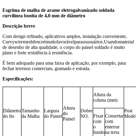
Esgrima de malha de arame eletrogalvanizado soldada
curvilínea bonita de 4,0 mm de diâmetro
Descrição breve
Com design refinado, aplicativos amplos, instalação conveniente,
Curvywiremeshfenceémuitofavorávelparaosusuários.Usandomaterial
de desenho de alta qualidade, o corpo do painel soldado é muito
plano e forte resistência à resistência.
É bem adequado para uma faixa de aplicação, por exemplo, para
fechar terrenos comerciais, gramado e estrada.
Especificações:
Altura da
coluna (mm)
Altura
Diâmetro
Tamanho
Largura
Dobre
Post
do
Fixar
Consertar
do fio
da Malha
do Painel
NO.
Mode
Painel
com
com
o
enterrar
fundo
na terra