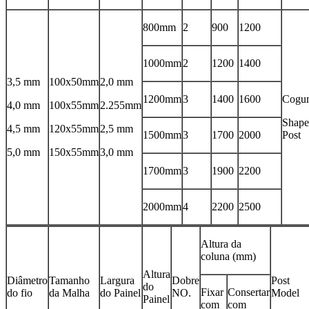
800mm
2
900
1200
1000mm
2
1200
1400
3,5 mm
100x50mm
2,0 mm
1200mm
3
1400
1600
Cogu
4,0 mm
100x55mm
2.255mm
Shape
4,5 mm
120x55mm
2,5 mm
1500mm
3
1700
2000
Post
5,0 mm
150x55mm
3,0 mm
1700mm
3
1900
2200
2000mm
4
2200
2500
Altura da
coluna (mm)
Altura
Diâmetro
Tamanho
Largura
Dobre
Post
do
Fixar
Consertar
do fio
da Malha
do Painel
NO.
Model
Painel
com
com