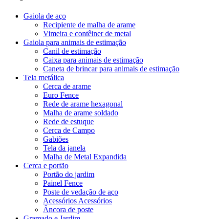
Gaiola de aço
Recipiente de malha de arame
Vimeira e contêiner de metal
Gaiola para animais de estimação
Canil de estimação
Caixa para animais de estimação
Caneta de brincar para animais de estimação
Tela metálica
Cerca de arame
Euro Fence
Rede de arame hexagonal
Malha de arame soldado
Rede de estuque
Cerca de Campo
Gabiões
Tela da janela
Malha de Metal Expandida
Cerca e portão
Portão do jardim
Painel Fence
Poste de vedação de aço
Acessórios Acessórios
Âncora de poste
Gramado e Jardim