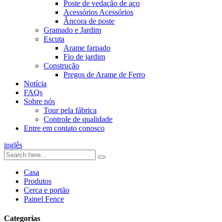
Poste de vedação de aço
Acessórios Acessórios
Âncora de poste
Gramado e Jardim
Escuta
Arame farpado
Fio de jardim
Construção
Pregos de Arame de Ferro
Notícia
FAQs
Sobre nós
Tour pela fábrica
Controle de qualidade
Entre em contato conosco
inglês
Casa
Produtos
Cerca e portão
Painel Fence
Categorias