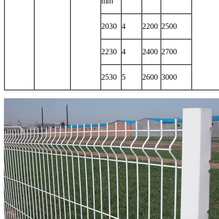
mm
2030
4
2200
2500
2230
4
2400
2700
2530
5
2600
3000