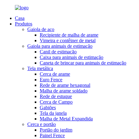
Casa
Produtos
Gaiola de aço
Recipiente de malha de arame
Vimeira e contêiner de metal
Gaiola para animais de estimação
Canil de estimação
Caixa para animais de estimação
Caneta de brincar para animais de estimação
Tela metálica
Cerca de arame
Euro Fence
Rede de arame hexagonal
Malha de arame soldado
Rede de estuque
Cerca de Campo
Gabiões
Tela da janela
Malha de Metal Expandida
Cerca e portão
Portão do jardim
Painel Fence